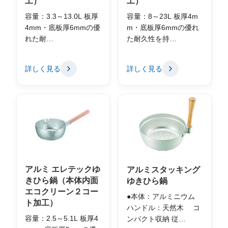
工）
工）
容量：3.3～13.0L 板厚
容量：8～23L 板厚4m
4mm・底板厚6mmの優
m・底板厚6mmの優れ
れた耐…
た耐久性を持…
詳しく見る
詳しく見る
アルミ エレテックゆ
アルミスタッキング
きひら鍋（本体内面
ゆきひら鍋
エコクリーン２コー
●本体：アルミニウム
ト加工）
ハンドル：天然木 コ
容量：2.5～5.1L 板厚4
ンパクト収納 従…