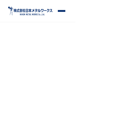
S
k
メ
i
ニ
p
ュ
ー
t
o
c
o
n
t
e
n
t