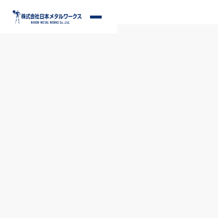
S
k
メ
i
ニ
p
ュ
ー
t
o
c
o
n
t
e
n
t