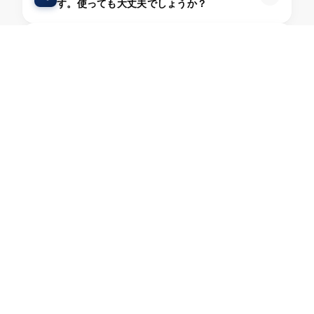
す。使っても大丈夫でしょうか？
鉄製調理用具の塗膜が剥がれてしまったので
Q
すが大丈夫でしょうか？
鉄製調理用具や塗膜のついた鍋等で、剥がれ
Q
た塗膜を食べてしまったが問題はないでしょ
うか？
鉄製調理用具やフライパン等で内面に小さな
Q
穴が開いているように見えるのですが何でし
ょうか？
Q
強化ガラス蓋が割れたのですが？
味噌汁を温め直したら、急に蓋が吹き飛び、
Q
中の具が飛び散りました。