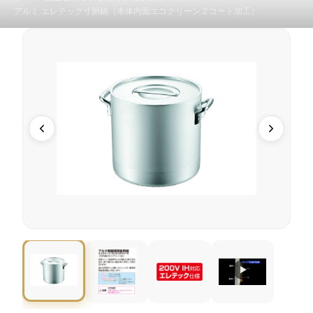
アルミ エレテック寸胴鍋（本体内面エコクリーン２コート加工）