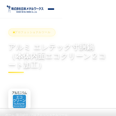
S
k
メ
i
ニ
p
ュ
ー
t
プロフェッショナルツール
o
c
アルミ エレテック寸胴鍋
o
（本体内面エコクリーン２コ
n
t
ート加工）
e
n
t
ホーム
製品紹介
プロフェッショナルツール