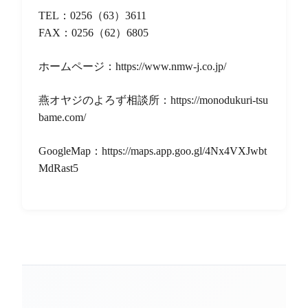
TEL：0256（63）3611
FAX：0256（62）6805
ホームページ：https://www.nmw-j.co.jp/
燕オヤジのよろず相談所：https://monodukuri-tsu
bame.com/
GoogleMap：https://maps.app.goo.gl/4Nx4VXJwbt
MdRast5