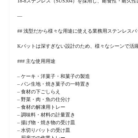
18-8ステンレス（SUS304）を採用し、耐食性・
—
## 浅型だから様々な用途に使える業務用ステンレスバ
Kバットは深すぎない設計のため、様々なシーンで活
### 主な使用用途
– ケーキ・洋菓子・和菓子の製造
– パン生地・焼き菓子の一時置き
– 食材の下ごしらえ
– 野菜・肉・魚の仕分け
– 食材の解凍用トレー
– 調味料・材料の計量置き
– 揚げ物・焼き物の受け皿
– 水切りバットの受け皿
– 厨房での作業トレー