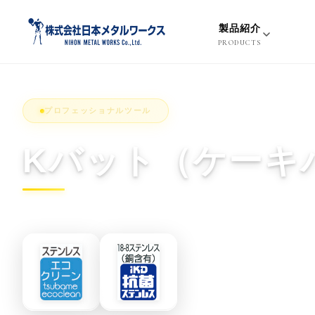
S
k
製品紹介
i
PRODUCTS
p
t
o
プロフェッショナルツール
c
o
Kバット（ケーキ
n
t
e
n
t