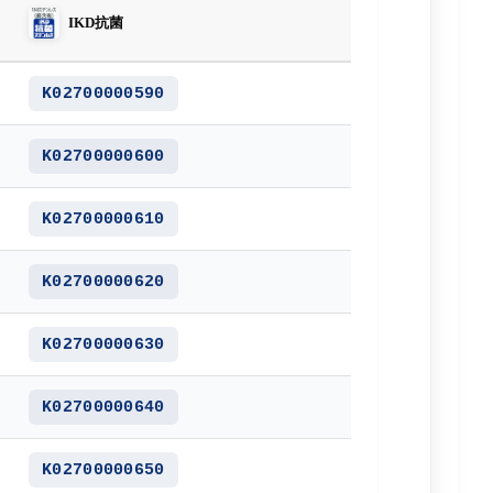
IKD抗菌
K02700000590
K02700000600
K02700000610
K02700000620
K02700000630
K02700000640
K02700000650