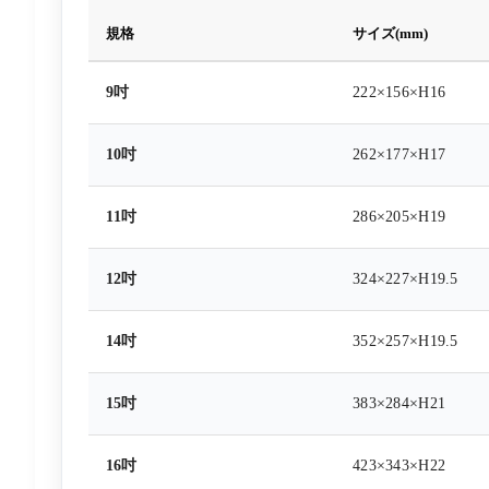
規格
サイズ(mm)
9吋
222×156×H16
10吋
262×177×H17
11吋
286×205×H19
12吋
324×227×H19.5
14吋
352×257×H19.5
15吋
383×284×H21
16吋
423×343×H22