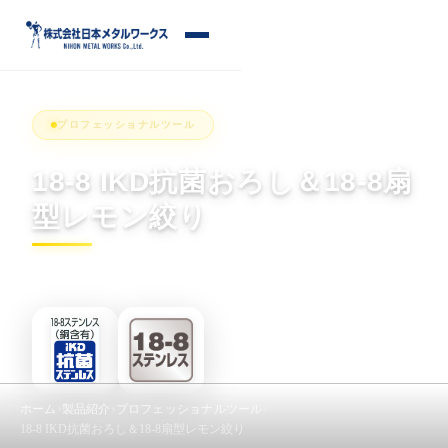
S
k
メ
i
ニ
p
ュ
ー
t
プロフェッショナルツール
o
c
18-8 IKD抗菌おろし＆18-8扇
o
型レモン絞り
n
t
e
n
t
ホーム
製品紹介
プロフェッショナルツール
18-8 IKD抗菌おろし＆18-8扇型レモン絞り