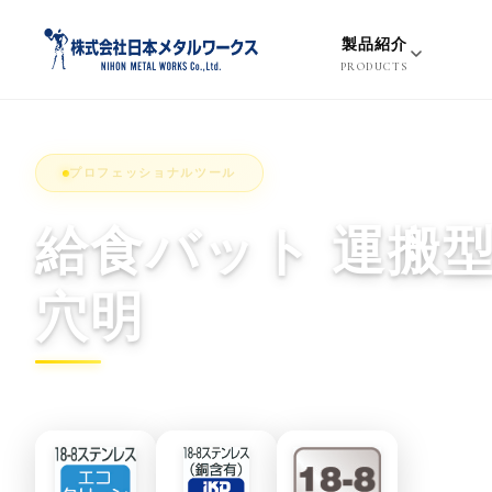
S
k
製品紹介
i
PRODUCTS
p
t
o
プロフェッショナルツール
c
o
給食バット 運搬
n
t
e
穴明
n
t