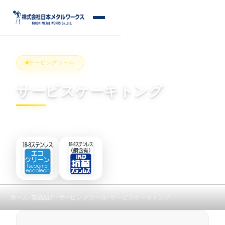
S
k
メ
i
ニ
p
ュ
ー
t
サービングツール
o
c
サービスケーキトング
o
n
t
e
n
t
ホーム
製品紹介
サービングツール
サービスケーキトング