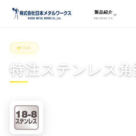
S
k
製品紹介
i
PRODUCTS
p
t
o
特注品
c
o
特注ステンレス角
n
t
e
n
t