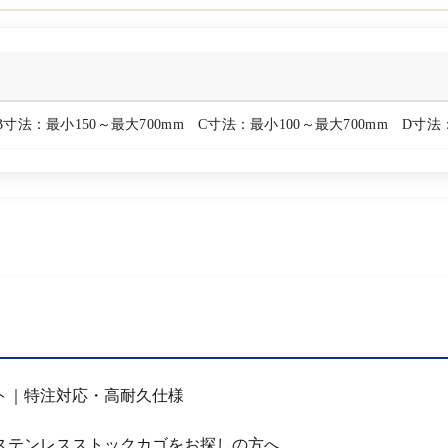
B寸法：最小150～最大700mm C寸法：最小100～最大700mm D寸法：
ト｜特注対応・高耐久仕様
ステンレスストックカゴをお探しの方へ。