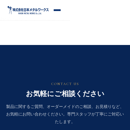
S
k
メ
i
お問い合わせフォームはこちら
ニ
p
ュ
ー
t
o
c
o
n
t
e
n
CONTACT US
t
お気軽にご相談ください
製品に関するご質問、オーダーメイドのご相談、お見積りなど、
お気軽にお問い合わせください。専門スタッフが丁寧にご対応い
たします。