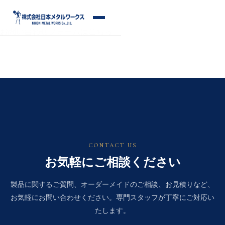
S
k
メ
i
お問い合わせフォームはこちら
ニ
p
ュ
ー
t
o
c
o
n
t
e
n
CONTACT US
t
お気軽にご相談ください
製品に関するご質問、オーダーメイドのご相談、お見積りなど、
お気軽にお問い合わせください。専門スタッフが丁寧にご対応い
たします。