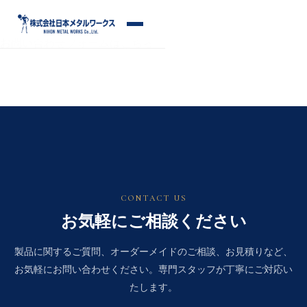
S
k
メ
i
お問い合わせフォームはこちら
ニ
p
ュ
ー
t
o
c
o
n
t
e
n
CONTACT US
t
お気軽にご相談ください
製品に関するご質問、オーダーメイドのご相談、お見積りなど、
お気軽にお問い合わせください。専門スタッフが丁寧にご対応い
たします。