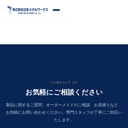
S
k
メ
i
お問い合わせフォームはこちら
ニ
p
ュ
ー
t
o
c
o
n
t
e
n
CONTACT US
t
お気軽にご相談ください
製品に関するご質問、オーダーメイドのご相談、お見積りなど、
お気軽にお問い合わせください。専門スタッフが丁寧にご対応い
たします。